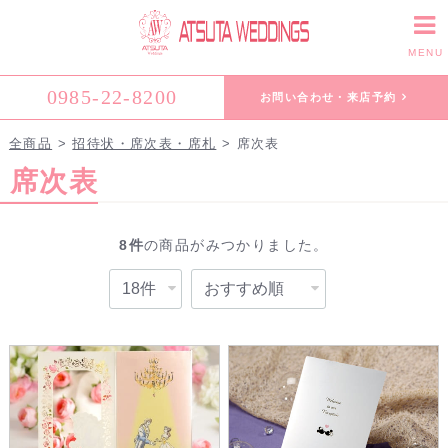
MENU
0985-22-8200
お問い合わせ・来店予約
全商品
>
招待状・席次表・席札
>
席次表
席次表
8
件
の商品がみつかりました。