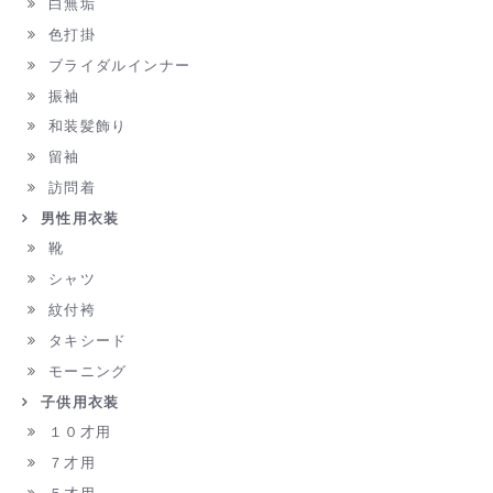
白無垢
色打掛
ブライダルインナー
振袖
和装髪飾り
留袖
訪問着
男性用衣装
靴
シャツ
紋付袴
タキシード
モーニング
子供用衣装
１０才用
７才用