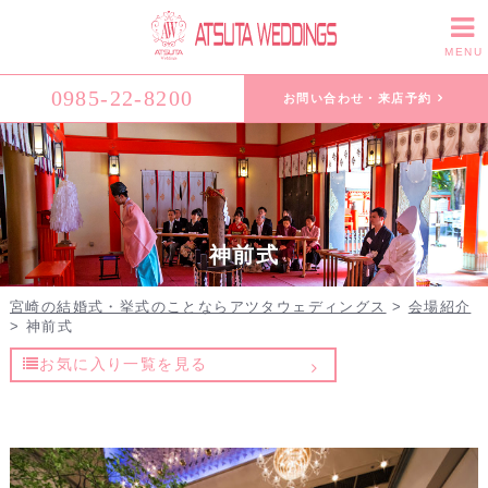
MENU
0985-22-8200
お問い合わせ・来店予約
神前式
宮崎の結婚式・挙式のことならアツタウェディングス
>
会場紹介
>
神前式
お気に入り一覧を見る