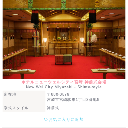
ホテルニューウェルシティ宮崎 神前式会場
New Wel City Miyazaki - Shinto-style
所在地
〒880-0879
宮崎市宮崎駅東1丁目2番地8
挙式スタイル
神前式
お気に入りに追加