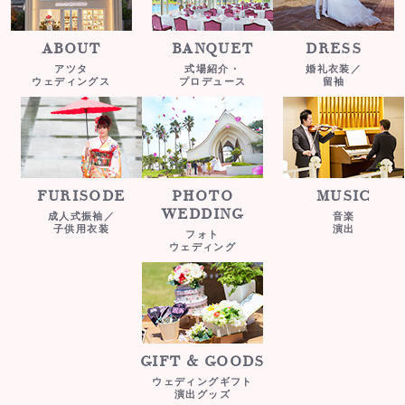
ABOUT
BANQUET
DRESS
アツタ
式場紹介・
婚礼衣装／
ウェディングス
プロデュース
留袖
FURISODE
PHOTO
MUSIC
WEDDING
成人式振袖／
音楽
子供用衣装
演出
フォト
ウェディング
GIFT & GOODS
ウェディングギフト
演出グッズ