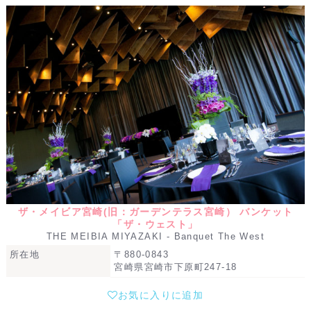
ザ・メイビア宮崎(旧：ガーデンテラス宮崎） バンケット
「ザ・ウェスト」
THE MEIBIA MIYAZAKI - Banquet The West
所在地
〒880-0843
宮崎県宮崎市下原町247-18
お気に入りに追加