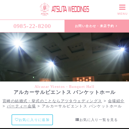
MENU
0985-22-8200
お問い合わせ・来店予約
Alcazar Vientos - Banquet Hall
アルカーサルビエントス バンケットホール
宮崎の結婚式・挙式のことならアツタウェディングス
>
会場紹介
>
パーティー会場
>
アルカーサルビエントス バンケットホール
お気に入りに追加
お気に入り一覧を見る