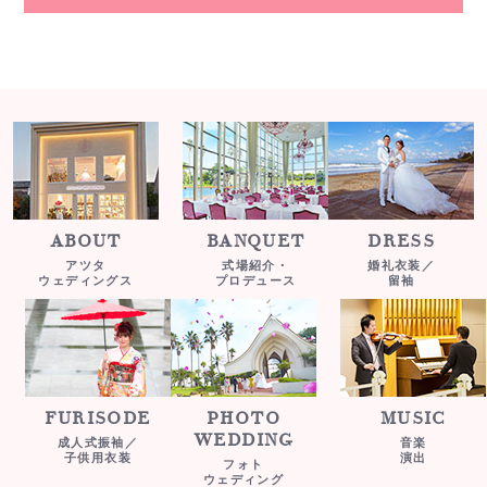
ABOUT
BANQUET
DRESS
アツタ
式場紹介・
婚礼衣装／
ウェディングス
プロデュース
留袖
FURISODE
PHOTO
MUSIC
WEDDING
成人式振袖／
音楽
子供用衣装
演出
フォト
ウェディング